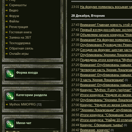
Скриншоты
13:01
На форуме появилась восьмая ча
Видео
28 Декабря, Вторник
Форум
Файлы
17:43
Внимание! Главная новость этой н
Регистрация
17:41
Первый взгляд российских экспер
Гостевая книга
17:38
Объявляем начало конкурса "Нов
Заявка на ЗБТ
17:35
Внимание! На форуме появились 
Техподдержка
17:33
Опубликовано Руководство Ремес
Обратная связь
17:29
Сегодня на форуме: шестая часть
Онлайн игры
17:27
Опубликованы Хроники Локализаци
17:23
Подведены итоги конкурса "Mytho
17:20
Внимание! Опубликованы навыки 
17:17
Четвертая часть Хроник Локализа
Форма входа
17:15
Внимание! Опубликованы навыки 
17:13
3 часть Хроник Локализации!
(0)
17:10
Внимание! Опубликованы навыки 
17:09
Конкурс: "Mythos: Funny (wo)man"
17:07
Итоги конкурса: "Неделя из жизни
Категории раздела
17:02
Опубликованы "Хроники Локализа
Mythos MMOPRG
17:00
Конкурс: "Неделя из жизни Циклоп
[72]
16:57
"Хроники Локализации" опубликов
16:55
Итоги конкурса: "Сбежавшие тыкв
16:45
Итоги конкурса: "Найди 10 отличи
Мини-чат
16:44
Конкурс: Сбежавшие тыквы!
(0)
16:42
Внимание, конкурс!
(0)