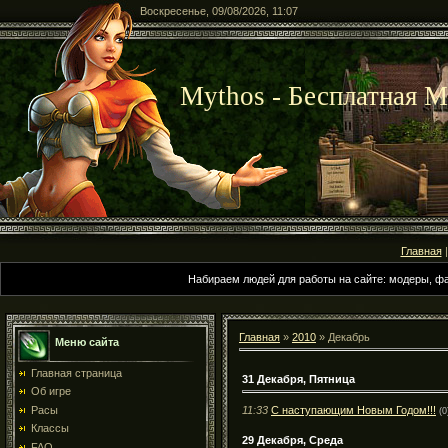
Воскресенье, 09/08/2026, 11:07
Mythos - Бесплатная
Главная
Набираем людей для работы на сайте: модеры, фа
Главная
»
2010
»
Декабрь
Меню сайта
Главная страница
31 Декабря, Пятница
Об игре
11:33
С наступающим Новым Годом!!!
Раcы
(0
Клаccы
29 Декабря, Среда
FAQ