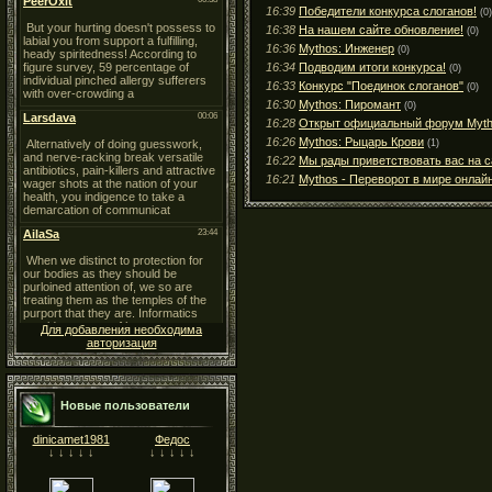
16:39
Победители конкурса слоганов!
(0)
16:38
На нашем сайте обновление!
(0)
16:36
Mythos: Инженер
(0)
16:34
Подводим итоги конкурса!
(0)
16:33
Конкурс "Поединок слоганов"
(0)
16:30
Mythos: Пиромант
(0)
16:28
Открыт официальный форум Myth
16:26
Mythos: Рыцарь Крови
(1)
16:22
Мы рады приветствовать вас на с
16:21
Mythos - Переворот в мире онлайн
Для добавления необходима
авторизация
Новые пользователи
dinicamet1981
Федос
↓ ↓ ↓ ↓ ↓
↓ ↓ ↓ ↓ ↓