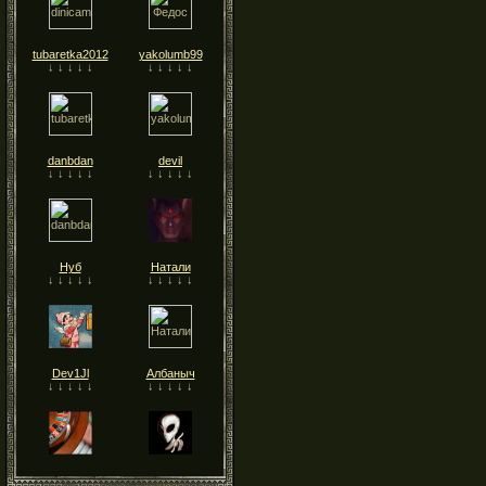
tubaretka2012
yakolumb99
↓ ↓ ↓ ↓ ↓
↓ ↓ ↓ ↓ ↓
danbdan
devil
↓ ↓ ↓ ↓ ↓
↓ ↓ ↓ ↓ ↓
Нуб
Натали
↓ ↓ ↓ ↓ ↓
↓ ↓ ↓ ↓ ↓
Dev1Jl
Албаныч
↓ ↓ ↓ ↓ ↓
↓ ↓ ↓ ↓ ↓