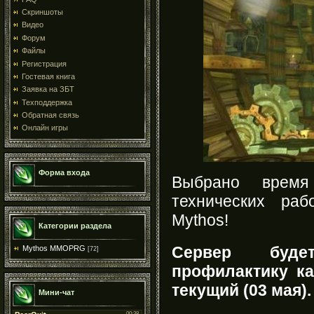
Скриншоты
Видео
Форум
Файлы
Регистрация
Гостевая книга
Заявка на ЗБТ
Техподдержка
Обратная связь
Онлайн игры
Форма входа
Выбрано время
технических ра
Mythos!
Категории раздела
Сервер буде
Mythos MMOPRG
[72]
профилактику к
текущий (03 мая).
Мини-чат