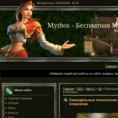
Воскресенье, 09/08/2026, 16:30
Mythos - Бесплатная
Главная
Набираем людей для работы на сайте: модеры, фа
Главная
»
2011
»
Август
»
18
» Еженедел
Меню сайта
вторникам.
Главная страница
Еженедельные технические 
Об игре
вторникам.
Раcы
Клаccы
FAQ