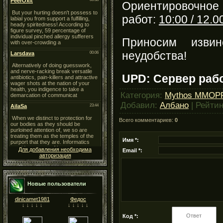
Ориентировочное
работ:
10:00 / 12.
Приносим извин
неудобства!
UPD
:
Сервер
раб
Категория
:
Mythos MMOP
Добавил
:
Албано
|
Рейтин
Всего комментариев
:
0
Имя *:
Для добавления необходима
Email *:
авторизация
Новые пользователи
dinicamet1981
Федос
↓ ↓ ↓ ↓ ↓
↓ ↓ ↓ ↓ ↓
Код *: